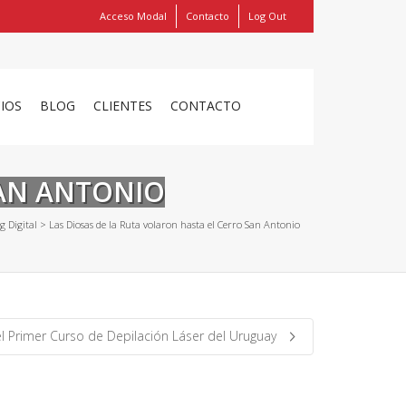
Acceso Modal
Contacto
Log Out
Show
FIND MY ITEMS!
CIOS
BLOG
CLIENTES
CONTACTO
SAN ANTONIO
g Digital
>
Las Diosas de la Ruta volaron hasta el Cerro San Antonio
l Primer Curso de Depilación Láser del Uruguay