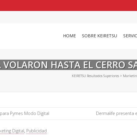
shirts
in a size
medium
that cost between £
. 
and
our legacy
.
HOME
SOBRE KEIRETSU
SERVI
TA VOLARON HASTA EL CERRO 
KEIRETSU Resultados Superiores
>
Marketin
 para Pymes Modo Digital
Dermalife presenta e
eting Digital
,
Publicidad