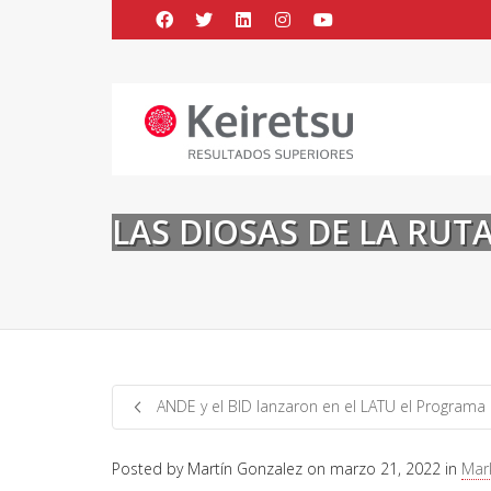
Help me Dante! I'm looking for new
me all the
black
items, from the br
LAS DIOSAS DE LA RU
ANDE y el BID lanzaron en el LATU el Programa
Posted by
Martín Gonzalez
on
marzo 21, 2022
in
Mark