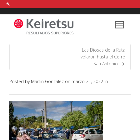
Help me Dante! I'm looking for new
shirts
in a size
medium
that cost
between £
. Show me all the
black
items, from the brand
our legacy
.
Las Diosas de la Ruta
volaron hasta el Cerro
San Antonio
FIND MY ITEMS!
Posted by
Martín Gonzalez
on
marzo 21, 2022
in