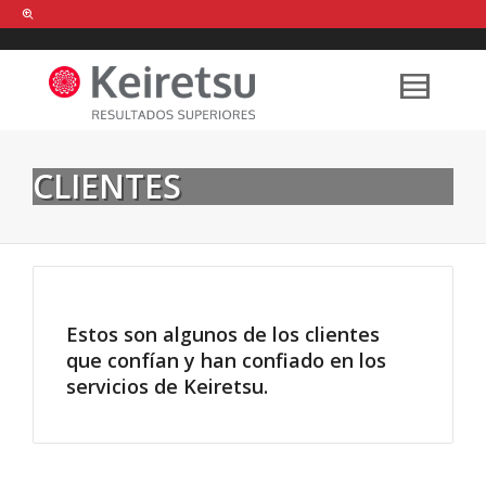
Help me Dante! I'm looking for new
shirts
in a size
medium
that cost
between £
. Show me all the
black
items, from the brand
our legacy
.
CLIENTES
FIND MY ITEMS!
Estos son algunos de los clientes
que confían y han confiado en los
servicios de Keiretsu.