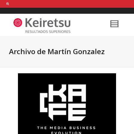
Help me Dante! I'm looking for new
shirts
in a size
medium
that cost
between £
. Show me all the
black
items, from the brand
our legacy
.
Archivo de Martín Gonzalez
FIND MY ITEMS!