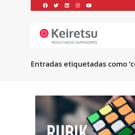
Help me Dante! I'm looking for new
me all the
black
items, from the br
Entradas etiquetadas como ‘co