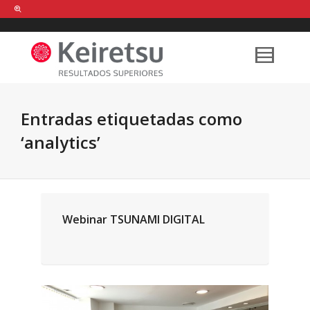
Help me Dante! I'm looking for new
shirts
in a size
medium
that cost
between £
. Show me all the
black
items, from the brand
our legacy
.
Entradas etiquetadas como
‘analytics’
FIND MY ITEMS!
Webinar TSUNAMI DIGITAL