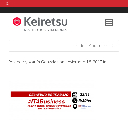
Help me Dante! I'm looking for new
shirts
in a size
medium
that cost
between £
. Show me all the
black
items, from the brand
our legacy
.
slider it4business
Posted by
Martín Gonzalez
on
noviembre 16, 2017
in
FIND MY ITEMS!