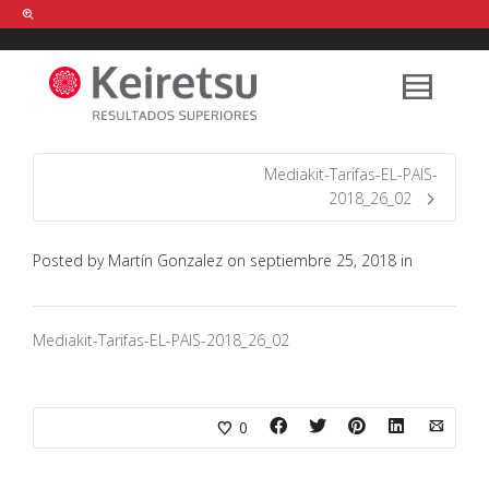
Help me Dante! I'm looking for new
shirts
in a size
medium
that cost
between £
. Show me all the
black
items, from the brand
our legacy
.
Mediakit-Tarifas-EL-PAIS-
2018_26_02
FIND MY ITEMS!
Posted by
Martín Gonzalez
on
septiembre 25, 2018
in
Mediakit-Tarifas-EL-PAIS-2018_26_02
0