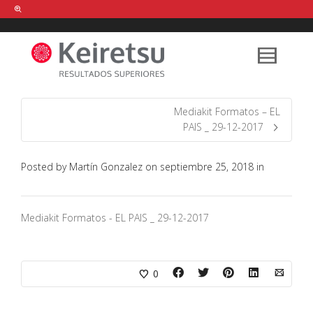
Help me Dante! I'm looking for new
shirts
in a size
medium
that cost
between £
. Show me all the
black
items, from the brand
our legacy
.
Mediakit Formatos – EL
PAIS _ 29-12-2017
FIND MY ITEMS!
Posted by
Martín Gonzalez
on
septiembre 25, 2018
in
Mediakit Formatos - EL PAIS _ 29-12-2017
0