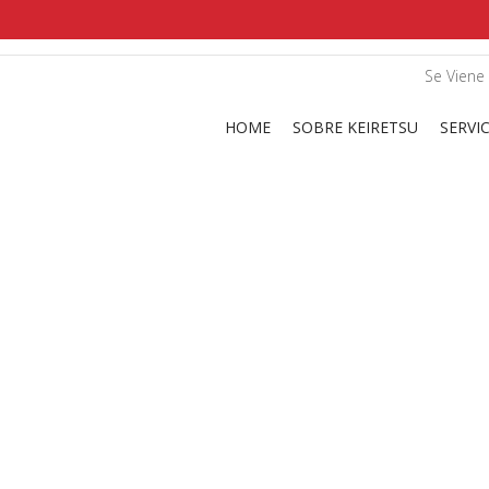
shirts
in a size
medium
that cost between £
. 
Se Viene 
and
our legacy
.
HOME
SOBRE KEIRETSU
SERVI