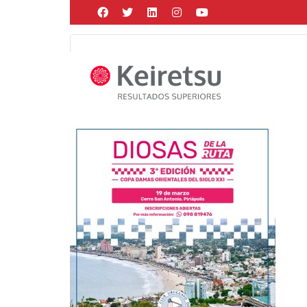
Help me Dante! I'm looking for new
me all the
black
items, from the br
Posted by
Martín Gonzalez
on
febrero 22, 2022
in