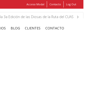
Acceso Modal
Contacto
Log Out
Show
FIND MY ITEMS!
la 3a Edición de las Diosas de la Ruta del CUAS
CIOS
BLOG
CLIENTES
CONTACTO