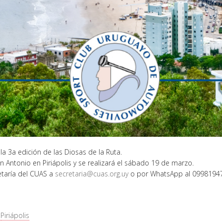
a 3a edición de las Diosas de la Ruta.
 Antonio en Piriápolis y se realizará el sábado 19 de marzo.
etaría del CUAS a
secretaria@cuas.org.uy
o por WhatsApp al 0998194
,
Piriápolis