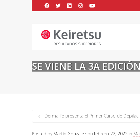
Help me Dante! I'm looking for new
me all the
black
items, from the br
SE VIENE LA 3A EDICIÓ
Dermalife presenta el Primer Curso de Depilac
Posted by
Martín Gonzalez
on
febrero 22, 2022
in
Mar