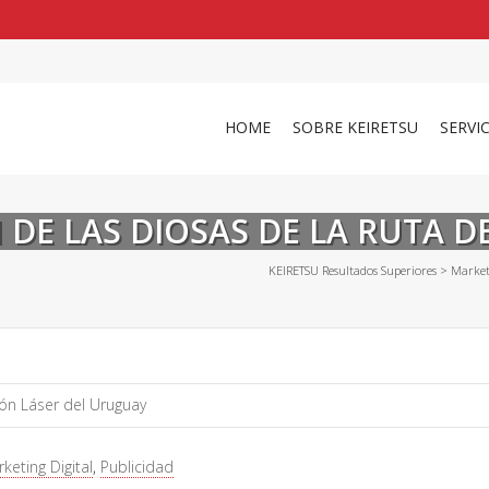
shirts
in a size
medium
that cost between £
. 
and
our legacy
.
HOME
SOBRE KEIRETSU
SERVI
N DE LAS DIOSAS DE LA RUTA D
KEIRETSU Resultados Superiores
>
Market
ión Láser del Uruguay
keting Digital
,
Publicidad