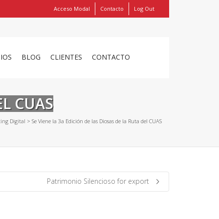
Acceso Modal
Contacto
Log Out
Show
FIND MY ITEMS!
CIOS
BLOG
CLIENTES
CONTACTO
EL CUAS
ing Digital
>
Se Viene la 3a Edición de las Diosas de la Ruta del CUAS
Patrimonio Silencioso for export