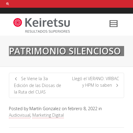
Help me Dante! I'm looking for new
shirts
in a size
medium
that cost
between £
. Show me all the
black
items, from the brand
our legacy
.
PATRIMONIO SILENCIOSO
FIND MY ITEMS!
Se Viene la 3a
Llegó el VERANO: VIRBAC
y HPM lo saben
Edición de las Diosas de
la Ruta del CUAS
Posted by
Martín Gonzalez
on
febrero 8, 2022
in
Audiovisual
,
Marketing Digital