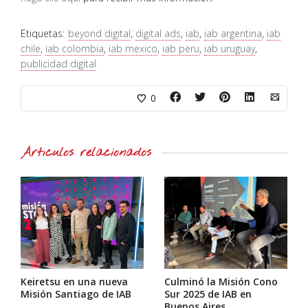
Etiquetas:
beyond digital
,
digital ads
,
iab
,
iab argentina
,
iab
chile
,
iab colombia
,
iab mexico
,
iab peru
,
iab uruguay
,
publicidad digital
0
Artículos relacionados
Keiretsu en una nueva
Culminó la Misión Cono
Misión Santiago de IAB
Sur 2025 de IAB en
Buenos Aires