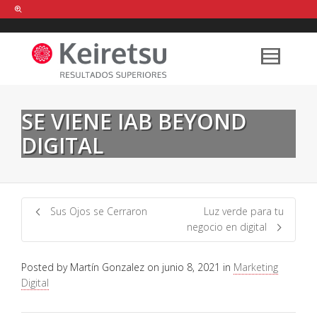
Help me Dante! I'm looking for new
shirts
in a size
medium
that cost
between £
. Show me all the
black
items, from the brand
our legacy
.
SE VIENE IAB BEYOND
DIGITAL
FIND MY ITEMS!
Sus Ojos se Cerraron
Luz verde para tu
negocio en digital
Posted by
Martín Gonzalez
on
junio 8, 2021
in
Marketing
Digital