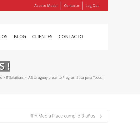
Acceso Modal
Contacto
Log Out
Show
FIND MY ITEMS!
CIOS
BLOG
CLIENTES
CONTACTO
 !
es
>
IT Solutions
>
IAB Uruguay presentó Programática para Todos !
RPA Media Place cumplió 3 años