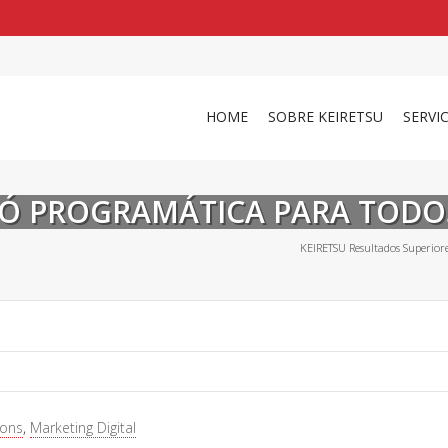
shirts
in a size
medium
that cost between £
. 
and
our legacy
.
HOME
SOBRE KEIRETSU
SERVI
Ó PROGRAMÁTICA PARA TODOS
KEIRETSU Resultados Superior
ions
,
Marketing Digital