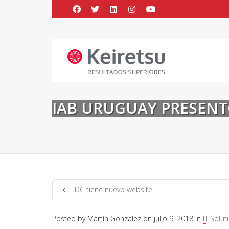
Help me Dante! I'm looking for new
me all the
black
items, from the br
IAB URUGUAY PRESENT
IDC tiene nuevo website
Posted by
Martín Gonzalez
on
julio 9, 2018
in
IT Solut