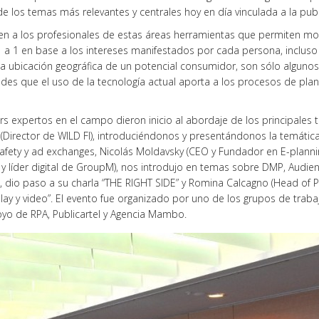
 de los temas más relevantes y centrales hoy en día vinculada a la pub
ecen a los profesionales de estas áreas herramientas que permiten mod
 a 1 en base a los intereses manifestados por cada persona, incl
 la ubicación geográfica de un potencial consumidor, son sólo alguno
ades que el uso de la tecnología actual aporta a los procesos de pla
ers expertos en el campo dieron inicio al abordaje de los principale
(Director de WILD FI), introduciéndonos y presentándonos la temátic
fety y ad exchanges, Nicolás Moldavsky (CEO y Fundador en E-planning
 y líder digital de GroupM), nos introdujo en temas sobre DMP, Audienci
), dio paso a su charla “THE RIGHT SIDE” y Romina Calcagno (Head of
lay y video”. El evento fue organizado por uno de los grupos de traba
yo de RPA, Publicartel y Agencia Mambo.