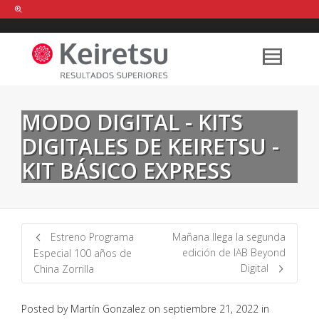
Help me Dante! I'm looking for new
shirts
in a size
medium
that cost
between £
. Show me all the
black
items, from the brand
our legacy
.
MODO DIGITAL - KITS
DIGITALES DE KEIRETSU -
FIND MY ITEMS!
KIT BÁSICO EXPRESS
Estreno Programa
Mañana llega la segunda
edición de IAB Beyond
Especial 100 años de
Digital
China Zorrilla
Posted by
Martín Gonzalez
on
septiembre 21, 2022
in