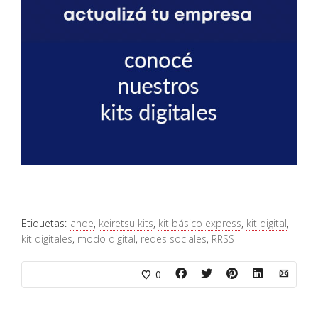
Etiquetas:
ande
,
keiretsu kits
,
kit básico express
,
kit digital
,
kit digitales
,
modo digital
,
redes sociales
,
RRSS
0