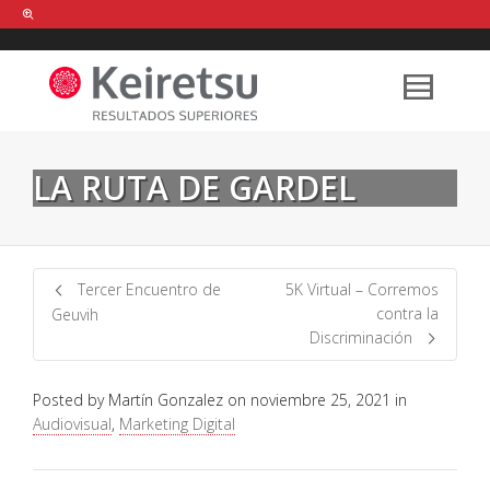
Help me Dante! I'm looking for new
shirts
in a size
medium
that cost
between £
. Show me all the
black
items, from the brand
our legacy
.
LA RUTA DE GARDEL
FIND MY ITEMS!
Tercer Encuentro de
5K Virtual – Corremos
contra la
Geuvih
Discriminación
Posted by
Martín Gonzalez
on
noviembre 25, 2021
in
Audiovisual
,
Marketing Digital