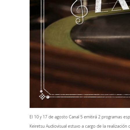
El 10 y 17 de agosto Canal 5 emitirá 2 programas esp
Keiretsu Audiovisual estuvo a cargo de la realizació