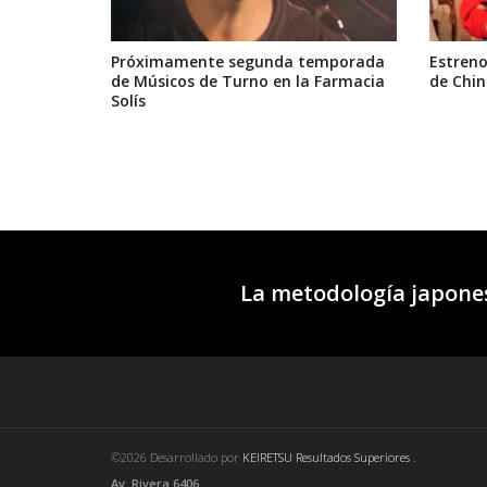
Próximamente segunda temporada
Estreno
de Músicos de Turno en la Farmacia
de Chin
Solís
La metodología japones
©2026 Desarrollado por
KEIRETSU Resultados Superiores
.
Av. Rivera 6406