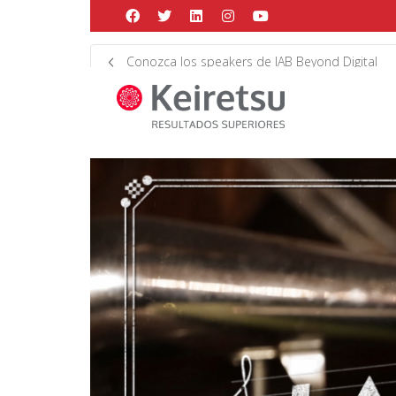
Help me Dante! I'm looking for new
Conozca los speakers de IAB Beyond Digital
me all the
black
items, from the br
Posted by
Martín Gonzalez
on
agosto 6, 2021
in
Marke