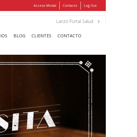
Acceso Modal
Contacto
Log Out
Show
FIND MY ITEMS!
Lanzó Portal Salud
CIOS
BLOG
CLIENTES
CONTACTO