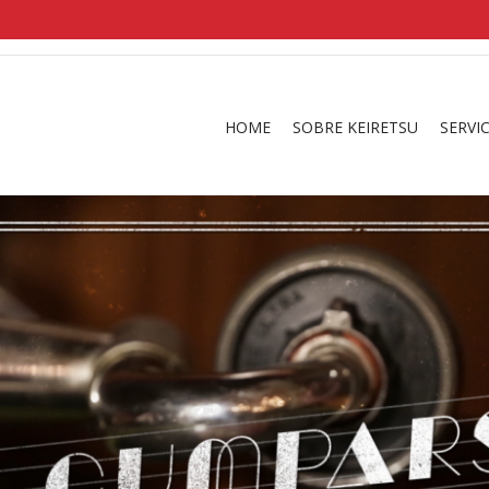
shirts
in a size
medium
that cost between £
. 
and
our legacy
.
HOME
SOBRE KEIRETSU
SERVI
ting Digital