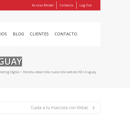
Acceso Modal
Contacto
Log Out
Show
FIND MY ITEMS!
CIOS
BLOG
CLIENTES
CONTACTO
UGUAY
keting Digital
>
Keiretsu desarrolla nuevo sitio web de IAB Uruguay
Cuida a tu mascota con Virbac