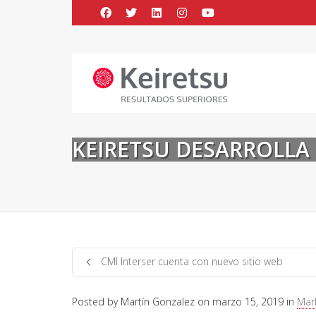
Help me Dante! I'm looking for new
me all the
black
items, from the br
KEIRETSU DESARROLLA
CMI Interser cuenta con nuevo sitio web
Posted by
Martín Gonzalez
on
marzo 15, 2019
in
Mark