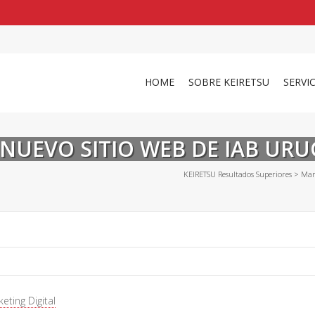
shirts
in a size
medium
that cost between £
. 
and
our legacy
.
HOME
SOBRE KEIRETSU
SERVI
 NUEVO SITIO WEB DE IAB UR
KEIRETSU Resultados Superiores
>
Mar
eting Digital