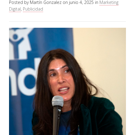
Posted by
Martín Gonzalez
on
junio 4, 2025
in
Marketing
Digital
,
Publicidad