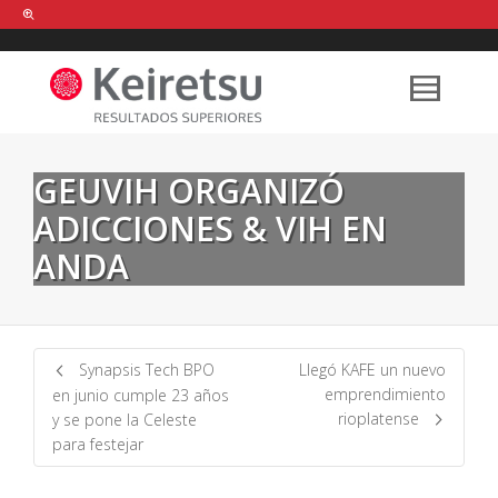
Help me Dante! I'm looking for new
shirts
in a size
medium
that cost
between £
. Show me all the
black
items, from the brand
our legacy
.
GEUVIH ORGANIZÓ
ADICCIONES & VIH EN
FIND MY ITEMS!
ANDA
Synapsis Tech BPO
Llegó KAFE un nuevo
emprendimiento
en junio cumple 23 años
rioplatense
y se pone la Celeste
para festejar