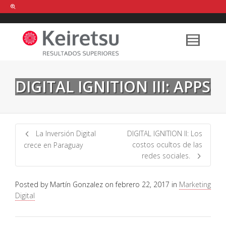
Help me Dante! I'm looking for new
shirts
in a size
medium
that cost
between £
. Show me all the
black
items, from the brand
our legacy
.
DIGITAL IGNITION III: APPS
FIND MY ITEMS!
La Inversión Digital
DIGITAL IGNITION II: Los
costos ocultos de las
crece en Paraguay
redes sociales.
Posted by
Martín Gonzalez
on
febrero 22, 2017
in
Marketing
Digital