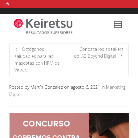
Help me Dante! I'm looking for new
shirts
in a size
medium
that cost
between £
. Show me all the
black
items, from the brand
our legacy
.
Octógonos
Conozca los speakers
de IAB Beyond Digital
saludables para las
mascotas con HPM de
FIND MY ITEMS!
Virbac
Posted by
Martín Gonzalez
on
agosto 6, 2021
in
Marketing
Digital