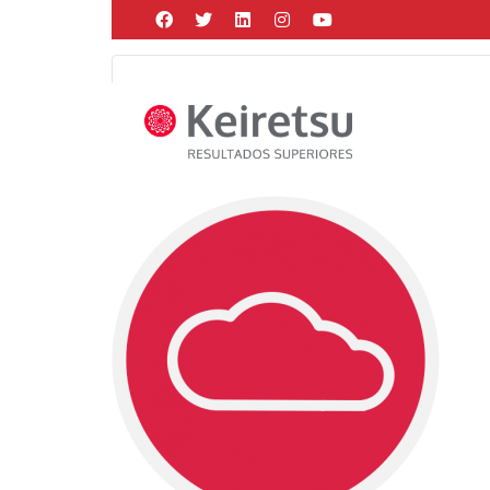
Help me Dante! I'm looking for new
me all the
black
items, from the br
Posted by
admin
on
marzo 16, 2020
in