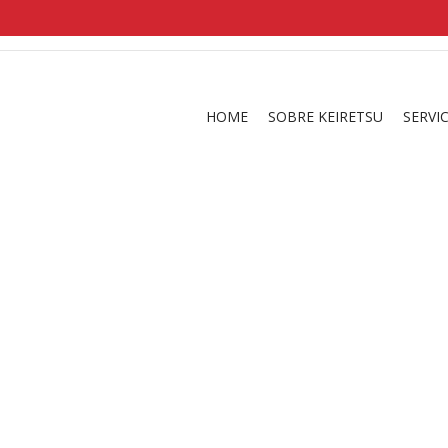
shirts
in a size
medium
that cost between £
. 
and
our legacy
.
HOME
SOBRE KEIRETSU
SERVI