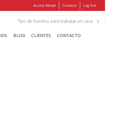
Acceso Modal
Contacto
Log Out
Show
FIND MY ITEMS!
Tips de Keiretsu para trabajar en casa
CIOS
BLOG
CLIENTES
CONTACTO