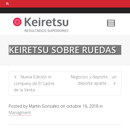
Help me Dante! I'm looking for new
shirts
in a size
medium
that cost
between £
. Show me all the
black
items, from the brand
our legacy
.
KEIRETSU SOBRE RUEDAS
FIND MY ITEMS!
Nueva Edición in
Negocios y deporte… un
deporte aparte…
company de El Sastre
de la Venta
Posted by
Martín Gonzalez
on
octubre 16, 2018
in
Managment