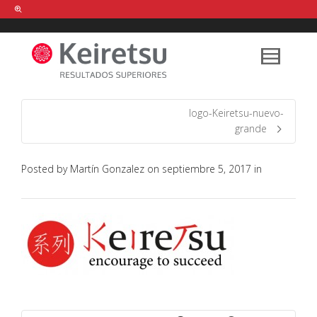
Help me Dante! I'm looking for new
shirts
in a size
medium
that cost
between £
. Show me all the
black
items, from the brand
our legacy
.
logo-Keiretsu-nuevo-
grande
FIND MY ITEMS!
Posted by
Martín Gonzalez
on
septiembre 5, 2017
in