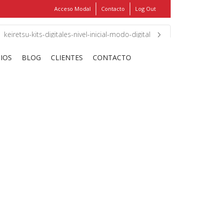
Acceso Modal
Contacto
Log Out
Show
FIND MY ITEMS!
keiretsu-kits-digitales-nivel-inicial-modo-digital
CIOS
BLOG
CLIENTES
CONTACTO