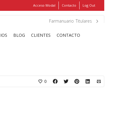
Acceso Modal
Contacto
Log Out
Show
FIND MY ITEMS!
Farmanuario_Titulares
CIOS
BLOG
CLIENTES
CONTACTO
0