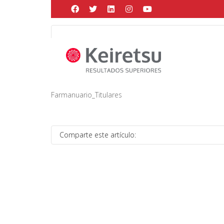
Help me Dante! I'm looking for new
me all the
black
items, from the br
Posted by
Martín Gonzalez
on
octubre 9, 2018
in
Farmanuario_Titulares
Comparte este artículo: