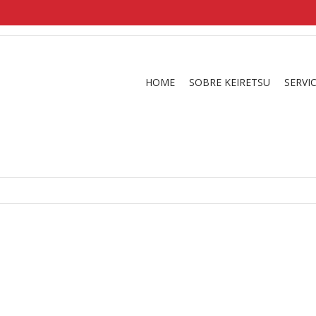
shirts
in a size
medium
that cost between £
. 
and
our legacy
.
HOME
SOBRE KEIRETSU
SERVI