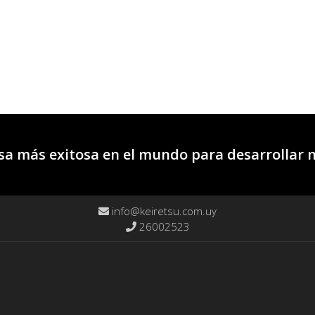
a más exitosa en el mundo para desarrollar 
info@keiretsu.com.uy
26002523