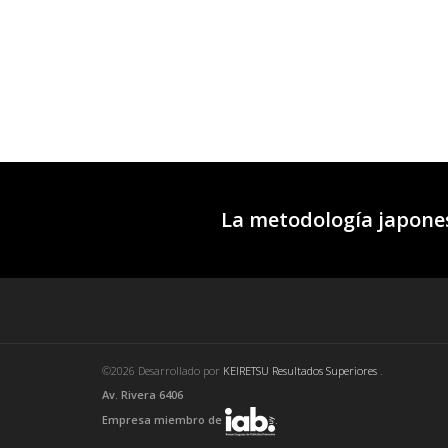
La metodología japones
©2026 Desarrollado por
KEIRETSU Resultados Superiores
.
Av. Rivera 6406
Empresa miembro de
.