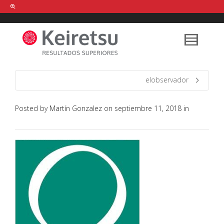
Help me Dante! I'm looking for new
shirts
in a size
medium
that cost
between £
. Show me all the
black
items, from the brand
our legacy
.
elobservador
Posted by
Martín Gonzalez
on
septiembre 11, 2018
in
FIND MY ITEMS!