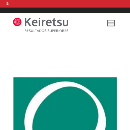
Help me Dante! I'm looking for new
shirts
in a size
medium
that cost
between £
. Show me all the
black
items, from the brand
our legacy
.
FIND MY ITEMS!