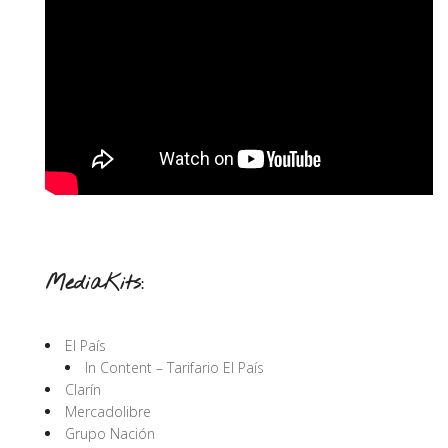
MediaKits:
El País
In Content – Tarifario El País
Clarín
Mercadolibre
Grupo Nación