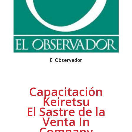
El Observador
Capacitación
Keiretsu
El Sastre de la
Venta In
Company