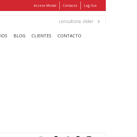
Acceso Modal
Contacto
Log Out
Show
FIND MY ITEMS!
consultoria_slider
CIOS
BLOG
CLIENTES
CONTACTO