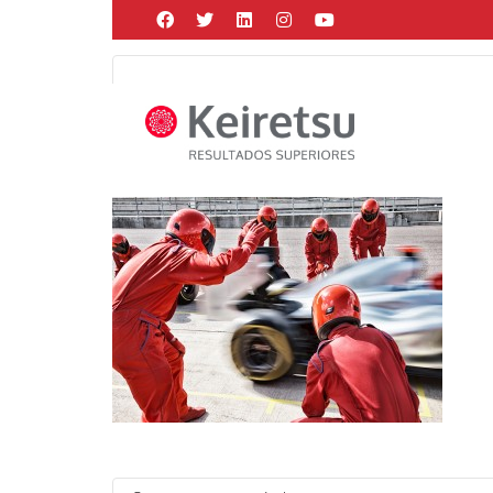
Help me Dante! I'm looking for new
me all the
black
items, from the br
Posted by
Martín Gonzalez
on
mayo 30, 2021
in