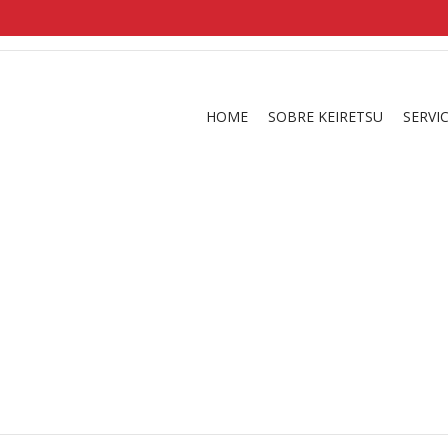
shirts
in a size
medium
that cost between £
. 
and
our legacy
.
HOME
SOBRE KEIRETSU
SERVI