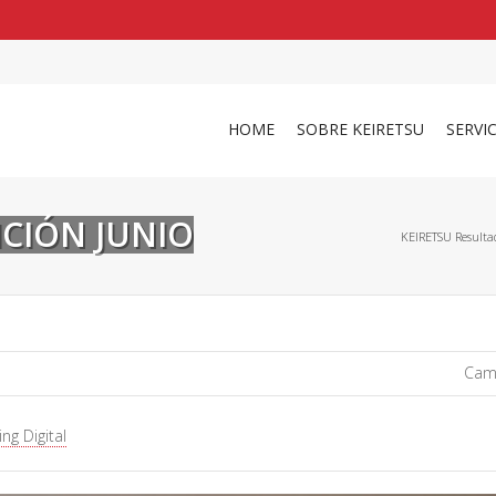
shirts
in a size
medium
that cost between £
. 
and
our legacy
.
HOME
SOBRE KEIRETSU
SERVI
ICIÓN JUNIO
KEIRETSU Resulta
Camp
ng Digital