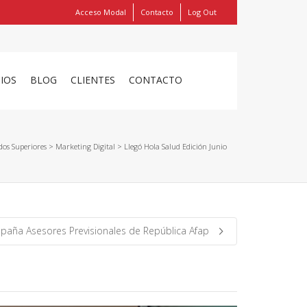
Acceso Modal
Contacto
Log Out
Show
FIND MY ITEMS!
CIOS
BLOG
CLIENTES
CONTACTO
dos Superiores
>
Marketing Digital
>
Llegó Hola Salud Edición Junio
aña Asesores Previsionales de República Afap