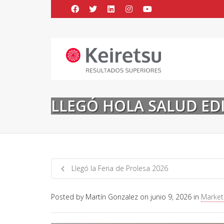
Help me Dante! I'm looking for new
me all the
black
items, from the br
LLEGÓ HOLA SALUD ED
Llegó la Feria de Prolesa 2026
Posted by
Martín Gonzalez
on
junio 9, 2026
in
Marketi