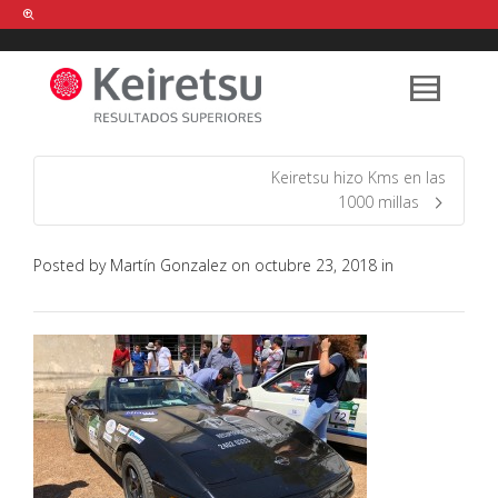
Help me Dante! I'm looking for new
shirts
in a size
medium
that cost
between £
. Show me all the
black
items, from the brand
our legacy
.
Keiretsu hizo Kms en las
1000 millas
FIND MY ITEMS!
Posted by
Martín Gonzalez
on
octubre 23, 2018
in