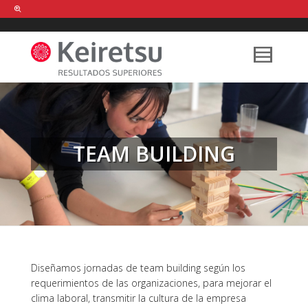
Help me Dante! I'm looking for new
shirts
in a size
medium
that cost
between £
. Show me all the
black
items, from the brand
our legacy
.
TEAM BUILDING
FIND MY ITEMS!
Diseñamos jornadas de team building según los
requerimientos de las organizaciones, para mejorar el
clima laboral, transmitir la cultura de la empresa