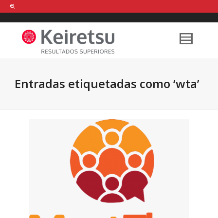
Help me Dante! I'm looking for new
shirts
in a size
medium
that cost
between £
. Show me all the
black
items, from the brand
our legacy
.
Entradas etiquetadas como ‘wta’
FIND MY ITEMS!