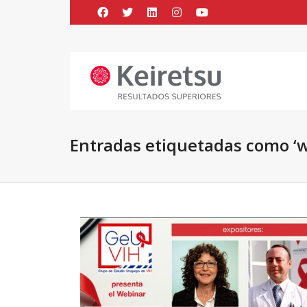
Help me Dante! I'm looking for new
me all the
black
items, from the br
Entradas etiquetadas como ‘w