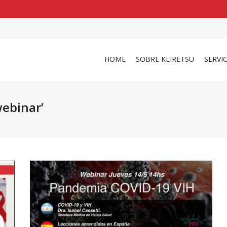
shirts
in a size
medium
that cost between £
. 
and
our legacy
.
HOME
SOBRE KEIRETSU
SERVI
ebinar’