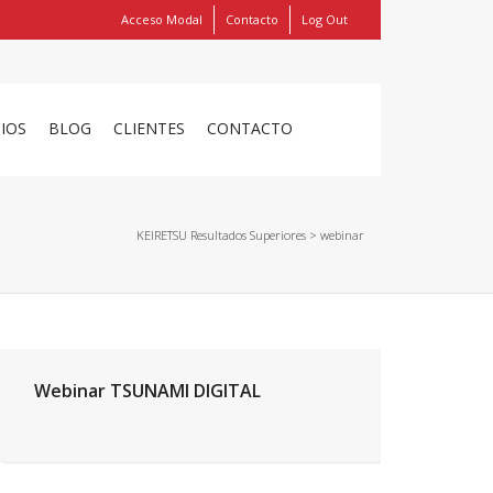
Acceso Modal
Contacto
Log Out
Show
FIND MY ITEMS!
CIOS
BLOG
CLIENTES
CONTACTO
KEIRETSU Resultados Superiores
>
webinar
Webinar TSUNAMI DIGITAL