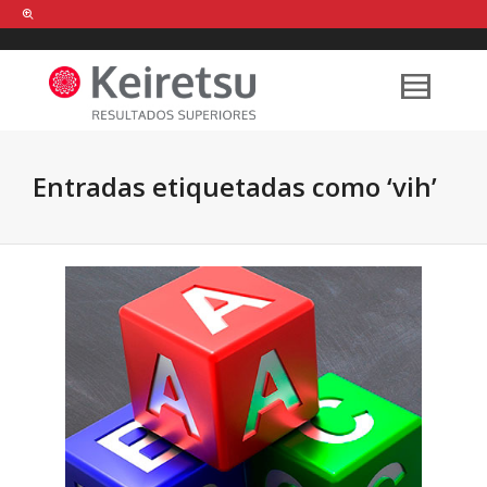
Help me Dante! I'm looking for new
shirts
in a size
medium
that cost
between £
. Show me all the
black
items, from the brand
our legacy
.
Entradas etiquetadas como ‘vih’
FIND MY ITEMS!