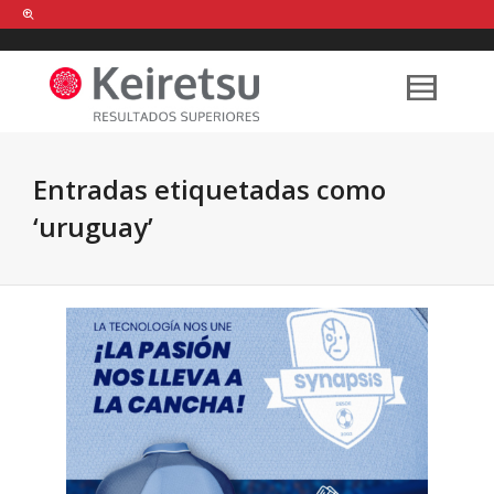
Help me Dante! I'm looking for new
shirts
in a size
medium
that cost
between £
. Show me all the
black
items, from the brand
our legacy
.
Entradas etiquetadas como
‘uruguay’
FIND MY ITEMS!