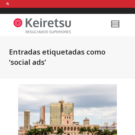
Help me Dante! I'm looking for new
shirts
in a size
medium
that cost
between £
. Show me all the
black
items, from the brand
our legacy
.
Entradas etiquetadas como
‘social ads’
FIND MY ITEMS!