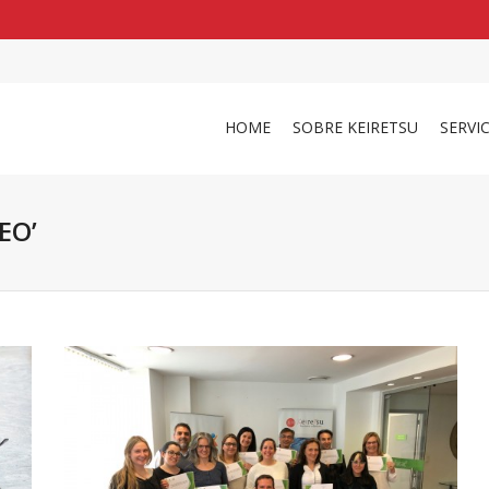
shirts
in a size
medium
that cost between £
. 
and
our legacy
.
HOME
SOBRE KEIRETSU
SERVI
EO’