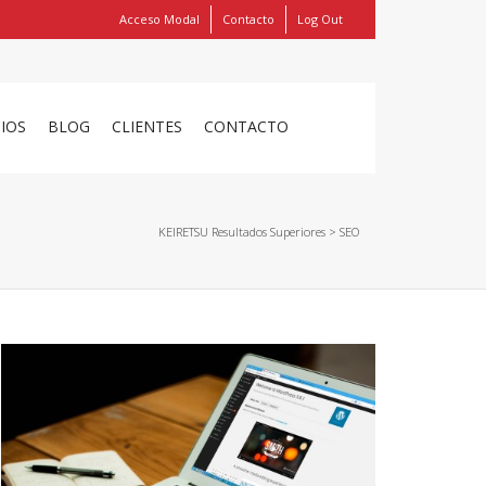
Acceso Modal
Contacto
Log Out
Show
FIND MY ITEMS!
CIOS
BLOG
CLIENTES
CONTACTO
KEIRETSU Resultados Superiores
>
SEO