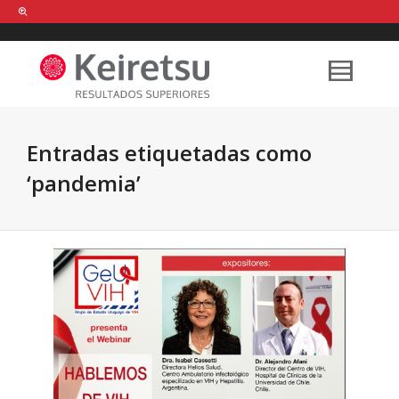
Help me Dante! I'm looking for new
shirts
in a size
medium
that cost
between £
. Show me all the
black
items, from the brand
our legacy
.
Entradas etiquetadas como
‘pandemia’
FIND MY ITEMS!