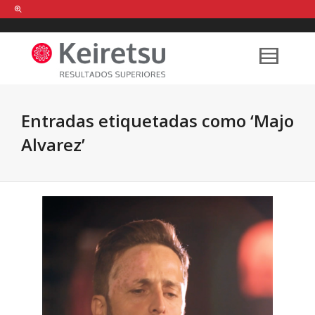
Help me Dante! I'm looking for new
shirts
in a size
medium
that cost
between £
. Show me all the
black
items, from the brand
our legacy
.
Entradas etiquetadas como ‘Majo
Alvarez’
FIND MY ITEMS!