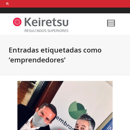
Help me Dante! I'm looking for new
shirts
in a size
medium
that cost
between £
. Show me all the
black
items, from the brand
our legacy
.
Entradas etiquetadas como
‘emprendedores’
FIND MY ITEMS!