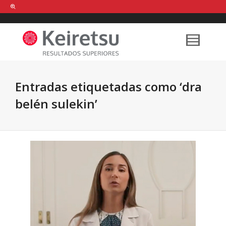
Help me Dante! I'm looking for new
shirts
in a size
medium
that cost
between £
. Show me all the
black
items, from the brand
our legacy
.
Entradas etiquetadas como ‘dra
belén sulekin’
FIND MY ITEMS!