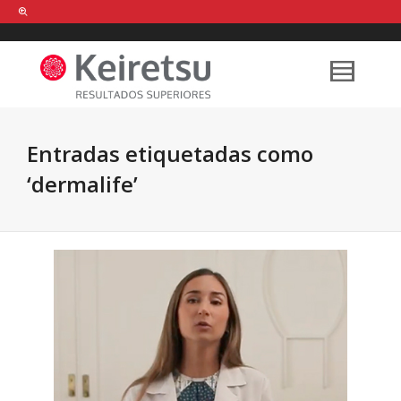
Help me Dante! I'm looking for new
shirts
in a size
medium
that cost
between £
. Show me all the
black
items, from the brand
our legacy
.
Entradas etiquetadas como
‘dermalife’
FIND MY ITEMS!