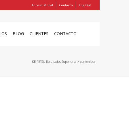
Acceso Modal
Contacto
Log Out
Show
FIND MY ITEMS!
CIOS
BLOG
CLIENTES
CONTACTO
KEIRETSU Resultados Superiores
>
contenidos