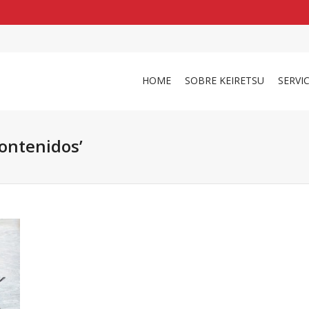
shirts
in a size
medium
that cost between £
. 
and
our legacy
.
HOME
SOBRE KEIRETSU
SERVI
ontenidos’