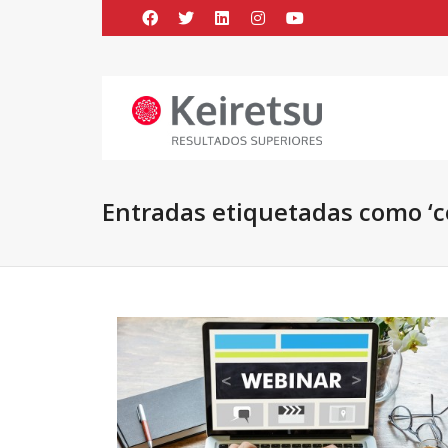
Help me Dante! I'm looking for new
me all the
black
items, from the br
Entradas etiquetadas como ‘c