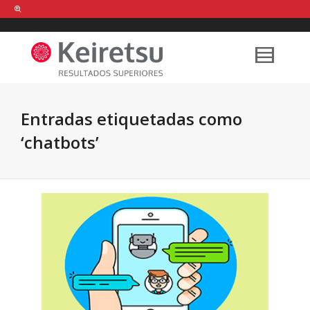
Help me Dante! I'm looking for new
shirts
in a size
medium
that cost
between £
. Show me all the
black
items, from the brand
our legacy
.
Entradas etiquetadas como
‘chatbots’
FIND MY ITEMS!