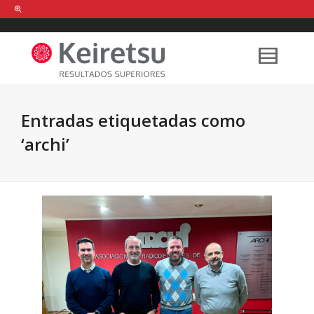
Help me Dante! I'm looking for new
shirts
in a size
medium
that cost
between £
. Show me all the
black
items, from the brand
our legacy
.
Entradas etiquetadas como
‘archi’
FIND MY ITEMS!