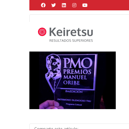
Help me Dante! I'm looking for new
me all the
black
items, from the br
Posted by
Martín Gonzalez
on
mayo 28, 2021
in
Comparte este artículo: