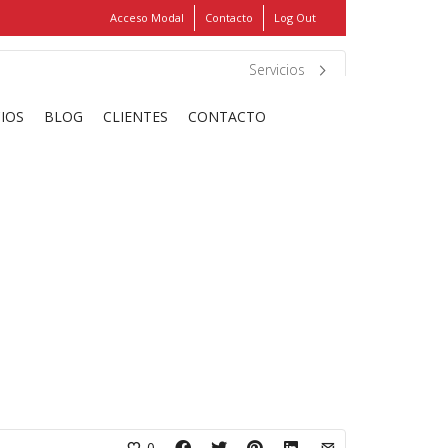
Acceso Modal
Contacto
Log Out
Show
FIND MY ITEMS!
Servicios
CIOS
BLOG
CLIENTES
CONTACTO
0