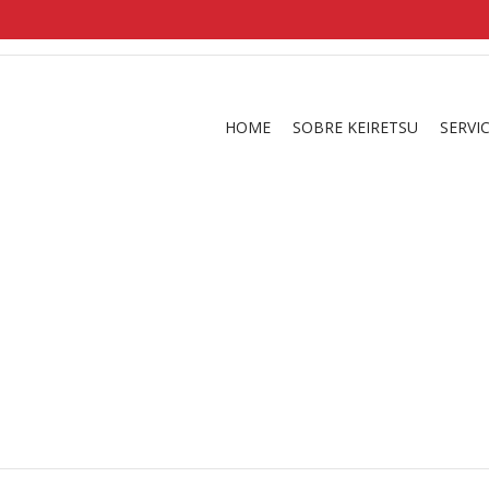
shirts
in a size
medium
that cost between £
. 
and
our legacy
.
HOME
SOBRE KEIRETSU
SERVI