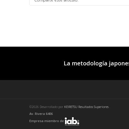
La metodología japones
©2026 Desarrollado por
KEIRETSU Resultados Superiores
.
Av. Rivera 6406
Empresa miembro de
.