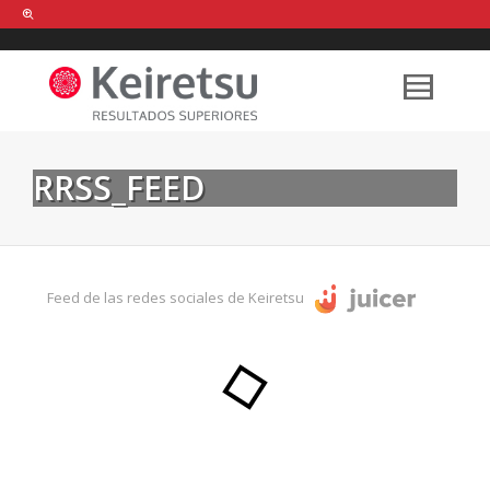
Help me Dante! I'm looking for new
shirts
in a size
medium
that cost
between £
. Show me all the
black
items, from the brand
our legacy
.
RRSS_FEED
FIND MY ITEMS!
Feed de las redes sociales de Keiretsu