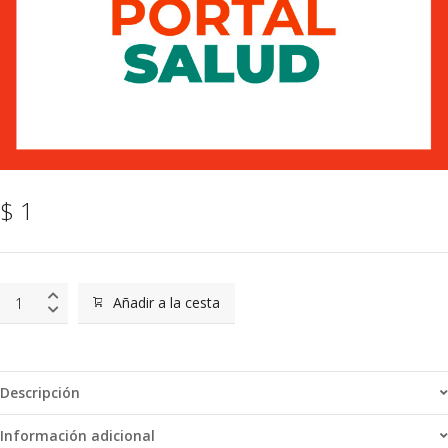
$
1
Curso
Añadir a la cesta
demo
quantity
Descripción
Información adicional