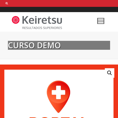
Help me Dante! I'm looking for new
shirts
in a size
medium
that cost
between £
. Show me all the
black
items, from the brand
our legacy
.
CURSO DEMO
FIND MY ITEMS!