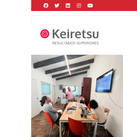
Help me Dante! I'm looking for new
me all the
black
items, from the br
Posted by
Martín Gonzalez
on
febrero 27, 2024
in