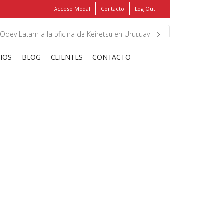
Acceso Modal
Contacto
Log Out
Show
FIND MY ITEMS!
 Odev Latam a la oficina de Keiretsu en Uruguay
CIOS
BLOG
CLIENTES
CONTACTO