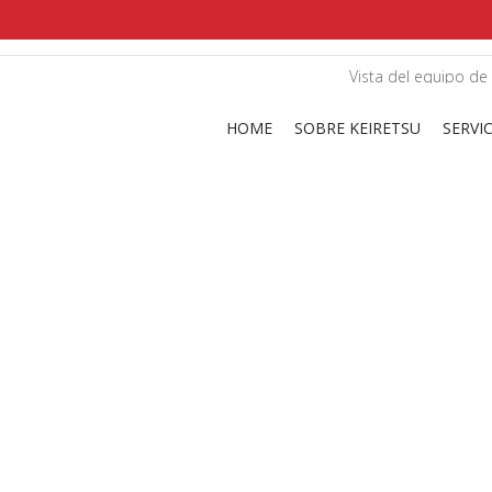
shirts
in a size
medium
that cost between £
. 
Vista del equipo de
and
our legacy
.
HOME
SOBRE KEIRETSU
SERVI